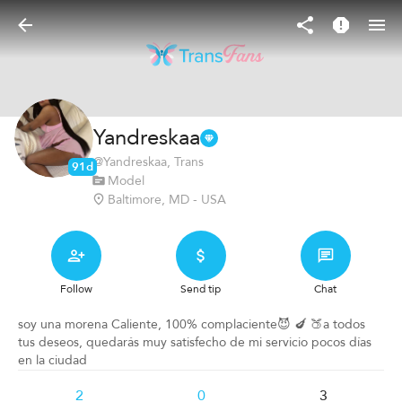
Yandreskaa
@
Yandreskaa
, Trans
91d
Model
Baltimore, MD - USA
Follow
Send tip
Chat
soy una morena Caliente, 100% complaciente😈 🍆 🍑a todos
tus deseos, quedarás muy satisfecho de mi servicio pocos días
en la ciudad
2
0
3