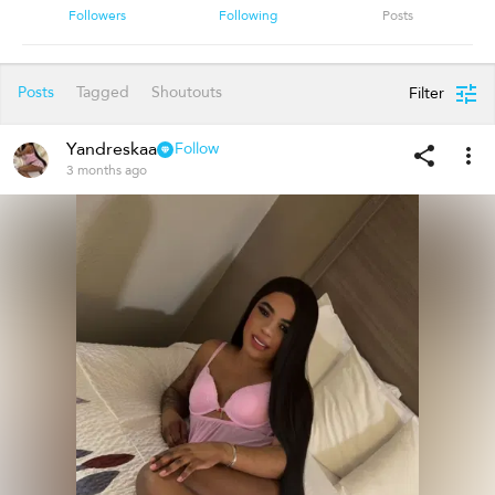
Followers
Following
Posts
Posts
Tagged
Shoutouts
Filter
Yandreskaa
Follow
3 months ago