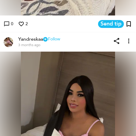
Send tip
0
2
Yandreskaa
Follow
3 months ago