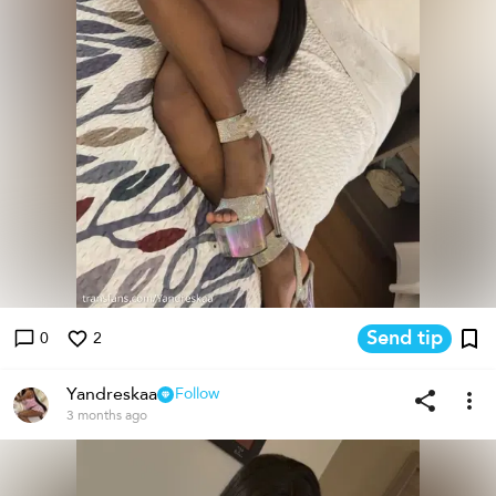
Send tip
0
2
Yandreskaa
Follow
3 months ago